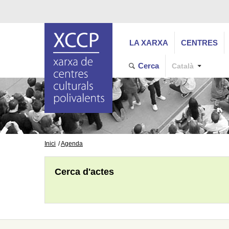
LA XARXA
CENTRES
Cerca
Català
Inici
Agenda
Cerca d'actes