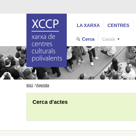
LA XARXA
CENTRES
Cerca
Català
Inici
Agenda
Cerca d'actes