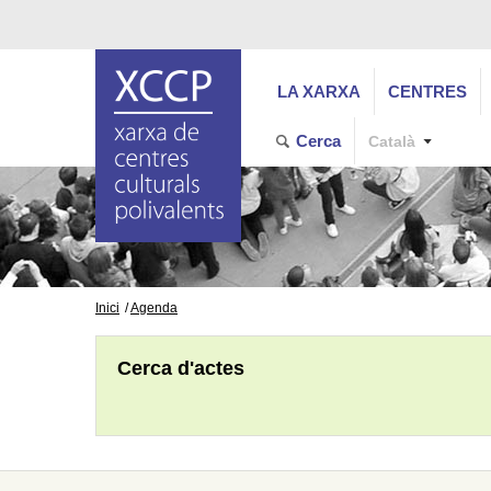
LA XARXA
CENTRES
Cerca
Català
Inici
Agenda
Cerca d'actes