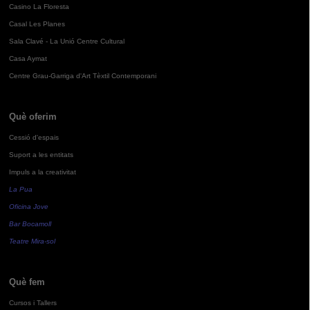
Casino La Floresta
Casal Les Planes
Sala Clavé - La Unió Centre Cultural
Casa Aymat
Centre Grau-Garriga d'Art Tèxtil Contemporani
Què oferim
Cessió d'espais
Suport a les entitats
Impuls a la creativitat
La Pua
Oficina Jove
Bar Bocamoll
Teatre Mira-sol
Què fem
Cursos i Tallers