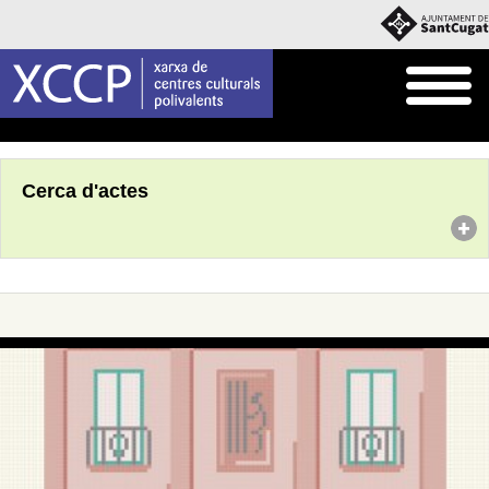
Inici
Agenda
Cerca d'actes