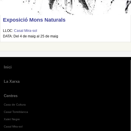
Exposició Mons Naturals
LLOC:
Casal Mira-sol
DATA: Del 4 de maig al 25 de maig
Inici
La Xarxa
Centres
Casa de Cultura
Casal Torreblanca
Xalet Negre
Casal Mira-sol