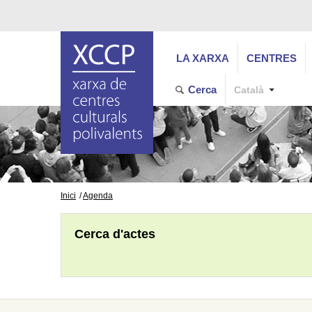
LA XARXA
CENTRES
Cerca
Català
Inici
Agenda
Cerca d'actes