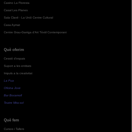
Casino La Floresta
Casal Les Planes
Sala Clavé - La Unió Centre Cultural
Casa Aymat
Centre Grau-Garriga d'Art Tèxtil Contemporani
Què oferim
Cessió d'espais
Suport a les entitats
Impuls a la creativitat
La Pua
Oficina Jove
Bar Bocamoll
Teatre Mira-sol
Què fem
Cursos i Tallers