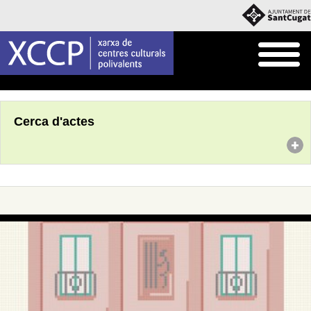
Inici
Agenda
Cerca d'actes