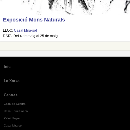
Exposició Mons Naturals
LLOC:
Casal Mira-sol
DATA: Del 4 de maig al 25 de maig
Inici
La Xarxa
Centres
Casa de Cultura
Casal Torreblanca
Xalet Negre
Casal Mira-sol