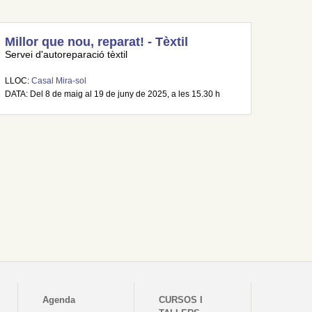
Millor que nou, reparat! - Tèxtil
Servei d'autoreparació tèxtil
LLOC:
Casal Mira-sol
DATA: Del 8 de maig al 19 de juny de 2025, a les 15.30 h
Agenda
CURSOS I