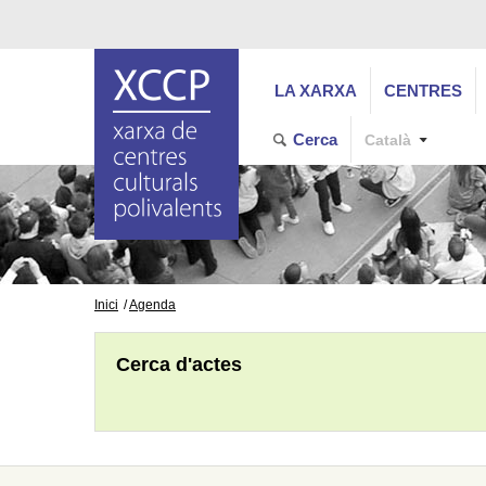
LA XARXA
CENTRES
Cerca
Català
Inici
Agenda
Cerca d'actes