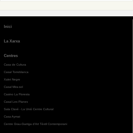
Inici
La Xarxa
Centres
Casa de Cultura
Casal Torreblanca
Xalet Negre
Casal Mira-sol
Casino La Floresta
Casal Les Planes
Sala Clavé - La Unió Centre Cultural
Casa Aymat
Centre Grau-Garriga d'Art Tèxtil Contemporani