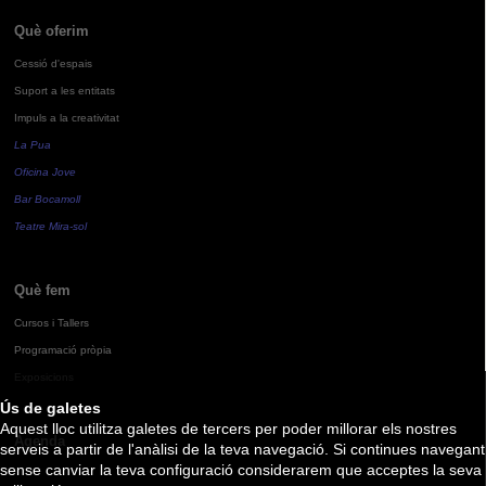
Què oferim
Cessió d'espais
Suport a les entitats
Impuls a la creativitat
La Pua
Oficina Jove
Bar Bocamoll
Teatre Mira-sol
Què fem
Cursos i Tallers
Programació pròpia
Exposicions
Ús de galetes
Aquest lloc utilitza galetes de tercers per poder millorar els nostres
Agenda
serveis a partir de l'anàlisi de la teva navegació. Si continues navegant
sense canviar la teva configuració considerarem que acceptes la seva