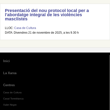
Presentació del nou protocol local per a
l'abordatge integral de les violències
masclistes
LLOC:
Casa de Cultura
DATA: Divendres 21 de novembre de 2025, a les 9.30 h
Inici
La Xarxa
Centres
Casa de Cultura
Casal Torreblanca
Xalet Negre