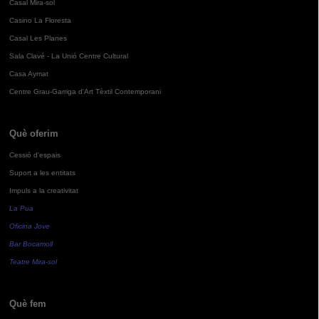
Casal Mira-sol
Casino La Floresta
Casal Les Planes
Sala Clavé - La Unió Centre Cultural
Casa Aymat
Centre Grau-Garriga d'Art Tèxtil Contemporani
Què oferim
Cessió d'espais
Suport a les entitats
Impuls a la creativitat
La Pua
Oficina Jove
Bar Bocamoll
Teatre Mira-sol
Què fem