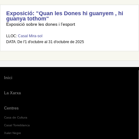
Exposició: "Quan les Dones hi guanyem , hi
guanya tothom"
Exposició sobre les dones i l’esport
LLOC:
Casal Mira-sol
DATA: De l'1 d'octubre al 31 d'octubre de 2025
Inici
La Xarxa
Centres
Casa de Cultura
Casal Torreblanca
Xalet Negre