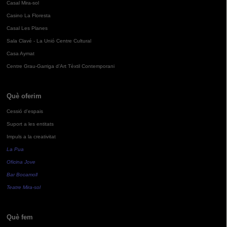
Casal Mira-sol
Casino La Floresta
Casal Les Planes
Sala Clavé - La Unió Centre Cultural
Casa Aymat
Centre Grau-Garriga d'Art Tèxtil Contemporani
Què oferim
Cessió d'espais
Suport a les entitats
Impuls a la creativitat
La Pua
Oficina Jove
Bar Bocamoll
Teatre Mira-sol
Què fem