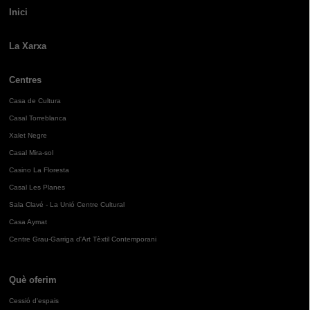
Inici
La Xarxa
Centres
Casa de Cultura
Casal Torreblanca
Xalet Negre
Casal Mira-sol
Casino La Floresta
Casal Les Planes
Sala Clavé - La Unió Centre Cultural
Casa Aymat
Centre Grau-Garriga d'Art Tèxtil Contemporani
Què oferim
Cessió d'espais