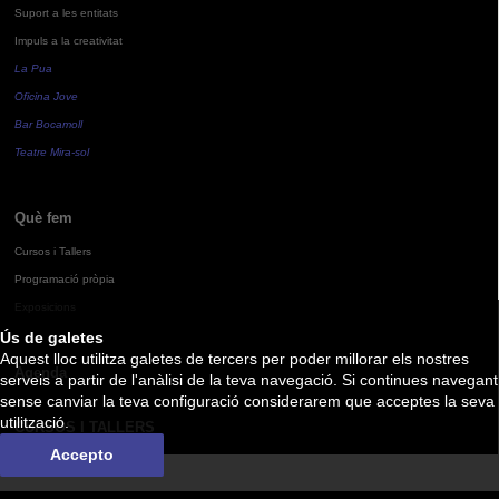
Suport a les entitats
Impuls a la creativitat
La Pua
Oficina Jove
Bar Bocamoll
Teatre Mira-sol
Què fem
Cursos i Tallers
Programació pròpia
Exposicions
Ús de galetes
Aquest lloc utilitza galetes de tercers per poder millorar els nostres
Agenda
serveis a partir de l'anàlisi de la teva navegació. Si continues navegant
sense canviar la teva configuració considerarem que acceptes la seva
utilització.
CURSOS I TALLERS
Accepto