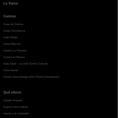
La Xarxa
Centres
Casa de Cultura
Casal Torreblanca
Xalet Negre
Casal Mira-sol
Casino La Floresta
Casal Les Planes
Sala Clavé - La Unió Centre Cultural
Casa Aymat
Centre Grau-Garriga d'Art Tèxtil Contemporani
Què oferim
Cessió d'espais
Suport a les entitats
Impuls a la creativitat