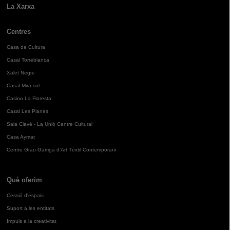
La Xarxa
Centres
Casa de Cultura
Casal Torreblanca
Xalet Negre
Casal Mira-sol
Casino La Floresta
Casal Les Planes
Sala Clavé - La Unió Centre Cultural
Casa Aymat
Centre Grau-Garriga d'Art Tèxtil Contemporani
Què oferim
Cessió d'espais
Suport a les entitats
Impuls a la creativitat