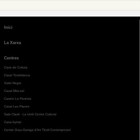
Inici
La Xarxa
Centres
Casa de Cultura
Casal Torreblanca
Xalet Negre
Casal Mira-sol
Casino La Floresta
Casal Les Planes
Sala Clavé - La Unió Centre Cultural
Casa Aymat
Centre Grau-Garriga d'Art Tèxtil Contemporani