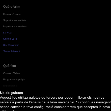
Què oferim
Cessió d'espais
Suport a les entitats
Impuls a la creativitat
La Pua
Oficina Jove
Bar Bocamoll
Teatre Mira-sol
Què fem
Cursos i Tallers
Programació pròpia
Exposicions
Ús de galetes
Aquest lloc utilitza galetes de tercers per poder millorar els nostres
Agenda
serveis a partir de l'anàlisi de la teva navegació. Si continues navegant
sense canviar la teva configuració considerarem que acceptes la seva