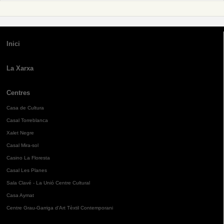
Inici
La Xarxa
Centres
Casa de Cultura
Casal Torreblanca
Xalet Negre
Casal Mira-sol
Casino La Floresta
Casal Les Planes
Sala Clavé - La Unió Centre Cultural
Casa Aymat
Centre Grau-Garriga d'Art Tèxtil Contemporani