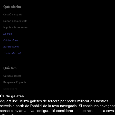
Què oferim
Cessió d'espais
Suport a les entitats
Impuls a la creativitat
La Pua
Oficina Jove
Bar Bocamoll
Teatre Mira-sol
Què fem
Cursos i Tallers
Programació pròpia
Exposicions
Ús de galetes
Aquest lloc utilitza galetes de tercers per poder millorar els nostres
Agenda
serveis a partir de l'anàlisi de la teva navegació. Si continues navegant
sense canviar la teva configuració considerarem que acceptes la seva