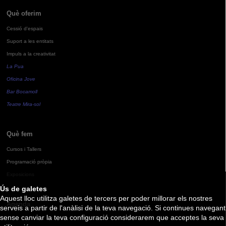
Què oferim
Cessió d'espais
Suport a les entitats
Impuls a la creativitat
La Pua
Oficina Jove
Bar Bocamoll
Teatre Mira-sol
Què fem
Cursos i Tallers
Programació pròpia
Exposicions
Ús de galetes
Aquest lloc utilitza galetes de tercers per poder millorar els nostres
Agenda
serveis a partir de l'anàlisi de la teva navegació. Si continues navegant
sense canviar la teva configuració considerarem que acceptes la seva