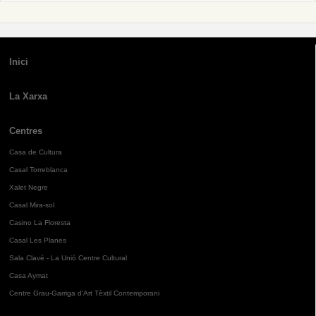
Inici
La Xarxa
Centres
Casa de Cultura
Casal Torreblanca
Xalet Negre
Casal Mira-sol
Casino La Floresta
Casal Les Planes
Sala Clavé - La Unió Centre Cultural
Casa Aymat
Centre Grau-Garriga d'Art Tèxtil Contemporani