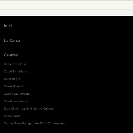
Inici
La Xarxa
Centres
Casa de Cultura
Casal Torreblanca
Xalet Negre
Casal Mira-sol
Casino La Floresta
Casal Les Planes
Sala Clavé - La Unió Centre Cultural
Casa Aymat
Centre Grau-Garriga d'Art Tèxtil Contemporani