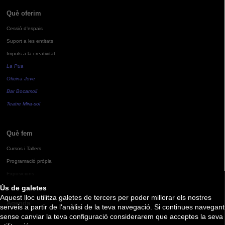
Què oferim
Cessió d'espais
Suport a les entitats
Impuls a la creativitat
La Pua
Oficina Jove
Bar Bocamoll
Teatre Mira-sol
Què fem
Cursos i Tallers
Programació pròpia
Exposicions
Ús de galetes
Aquest lloc utilitza galetes de tercers per poder millorar els nostres
Agenda
serveis a partir de l'anàlisi de la teva navegació. Si continues navegant
sense canviar la teva configuració considerarem que acceptes la seva