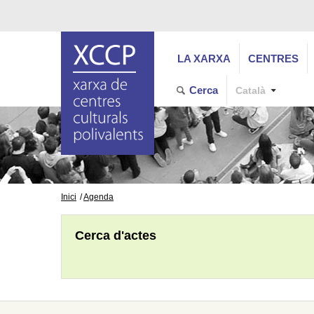
LA XARXA
CENTRES
Cerca
Català
Inici
Agenda
Cerca d'actes