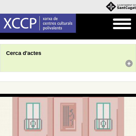
Inici
Agenda
Cerca d'actes