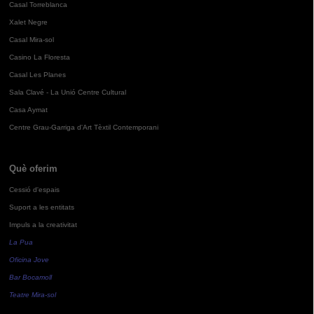
Casal Torreblanca
Xalet Negre
Casal Mira-sol
Casino La Floresta
Casal Les Planes
Sala Clavé - La Unió Centre Cultural
Casa Aymat
Centre Grau-Garriga d'Art Tèxtil Contemporani
Què oferim
Cessió d'espais
Suport a les entitats
Impuls a la creativitat
La Pua
Oficina Jove
Bar Bocamoll
Teatre Mira-sol