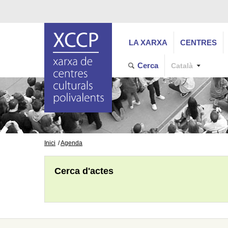
LA XARXA
CENTRES
Cerca
Català
Inici
Agenda
Cerca d'actes