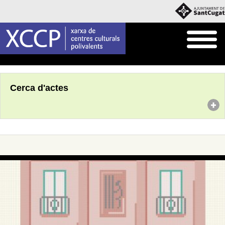
Inici
Agenda
Cerca d'actes