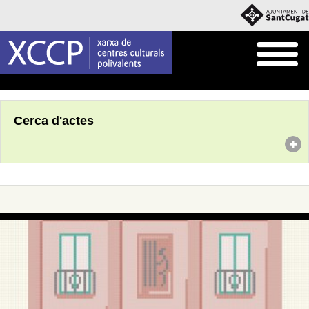
Inici
Agenda
Cerca d'actes