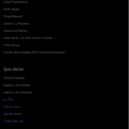
Casal Torreblanca
Xalet Negre
Casal Mira-sol
Casino La Floresta
Casal Les Planes
Sala Clavé - La Unió Centre Cultural
Casa Aymat
Centre Grau-Garriga d'Art Tèxtil Contemporani
Què oferim
Cessió d'espais
Suport a les entitats
Impuls a la creativitat
La Pua
Oficina Jove
Bar Bocamoll
Teatre Mira-sol