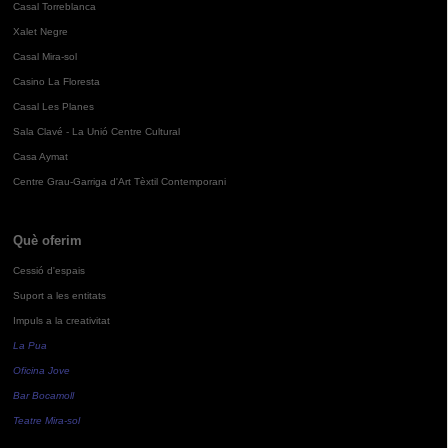
Casal Torreblanca
Xalet Negre
Casal Mira-sol
Casino La Floresta
Casal Les Planes
Sala Clavé - La Unió Centre Cultural
Casa Aymat
Centre Grau-Garriga d'Art Tèxtil Contemporani
Què oferim
Cessió d'espais
Suport a les entitats
Impuls a la creativitat
La Pua
Oficina Jove
Bar Bocamoll
Teatre Mira-sol