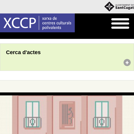
Inici
Agenda
Cerca d'actes