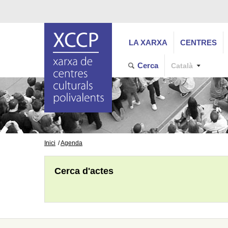
LA XARXA
CENTRES
Cerca
Català
Inici
Agenda
Cerca d'actes