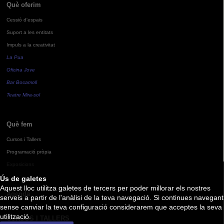
Què oferim
Cessió d'espais
Suport a les entitats
Impuls a la creativitat
La Pua
Oficina Jove
Bar Bocamoll
Teatre Mira-sol
Què fem
Cursos i Tallers
Programació pròpia
Exposicions
Ús de galetes
Aquest lloc utilitza galetes de tercers per poder millorar els nostres
Agenda
serveis a partir de l'anàlisi de la teva navegació. Si continues navegant
sense canviar la teva configuració considerarem que acceptes la seva
utilització.
CURSOS I TALLERS