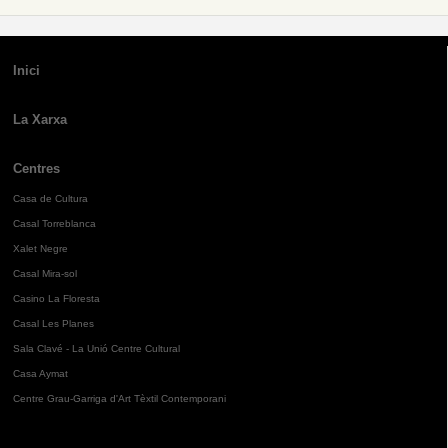
Inici
La Xarxa
Centres
Casa de Cultura
Casal Torreblanca
Xalet Negre
Casal Mira-sol
Casino La Floresta
Casal Les Planes
Sala Clavé - La Unió Centre Cultural
Casa Aymat
Centre Grau-Garriga d'Art Tèxtil Contemporani