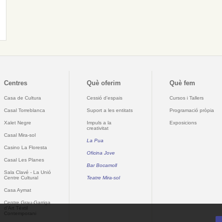
Centres
Què oferim
Què fem
Casa de Cultura
Cessió d'espais
Cursos i Tallers
Casal Torreblanca
Suport a les entitats
Programació pròpia
Xalet Negre
Impuls a la
Exposicions
creativitat
Casal Mira-sol
La Pua
Casino La Floresta
Oficina Jove
Casal Les Planes
Bar Bocamoll
Sala Clavé - La Unió
Centre Cultural
Teatre Mira-sol
Casa Aymat
Centre Grau-Garriga
d'Art Tèxtil
Contemporani