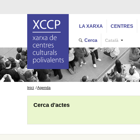
LA XARXA
CENTRES
Cerca
Català
Inici
Agenda
Cerca d'actes