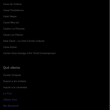
Casa de Cultura
Casal Torreblanca
Xalet Negre
Casal Mira-sol
Casino La Floresta
Casal Les Planes
Sala Clavé - La Unió Centre Cultural
Casa Aymat
Centre Grau-Garriga d'Art Tèxtil Contemporani
Què oferim
Cessió d'espais
Suport a les entitats
Impuls a la creativitat
La Pua
Oficina Jove
Bar Bocamoll