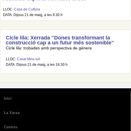
LLOC:
Casa de Cultura
DATA: Dijous 21 de maig, a les 9.30 h
Cicle lila: Xerrada "Dones transformant la
construcció cap a un futur més sostenible"
Cicle lila: trobades amb perspectiva de gènere
LLOC:
Casal Mira-sol
DATA: Dijous 21 de maig, a les 18.30 h
Inici
La Xarxa
Centres