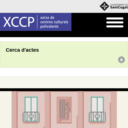
Inici
Agenda
Cerca d'actes