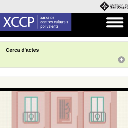
Inici
Agenda
Cerca d'actes