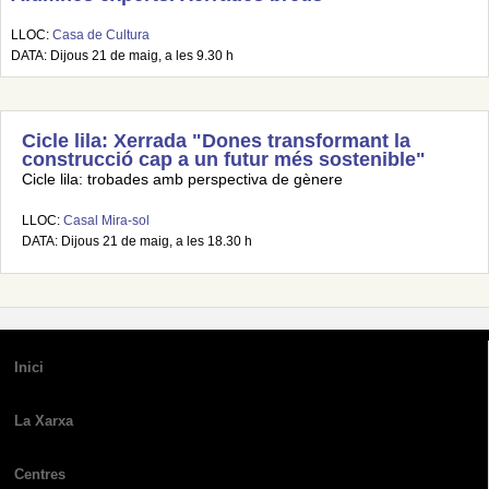
LLOC:
Casa de Cultura
DATA: Dijous 21 de maig, a les 9.30 h
Cicle lila: Xerrada "Dones transformant la
construcció cap a un futur més sostenible"
Cicle lila: trobades amb perspectiva de gènere
LLOC:
Casal Mira-sol
DATA: Dijous 21 de maig, a les 18.30 h
Inici
La Xarxa
Centres