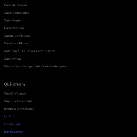
Casa de Cultura
Casal Torreblanca
Xalet Negre
Casal Mira-sol
Casino La Floresta
Casal Les Planes
Sala Clavé - La Unió Centre Cultural
Casa Aymat
Centre Grau-Garriga d'Art Tèxtil Contemporani
Què oferim
Cessió d'espais
Suport a les entitats
Impuls a la creativitat
La Pua
Oficina Jove
Bar Bocamoll