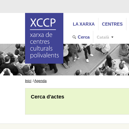
LA XARXA
CENTRES
Cerca
Català
Inici
Agenda
Cerca d'actes