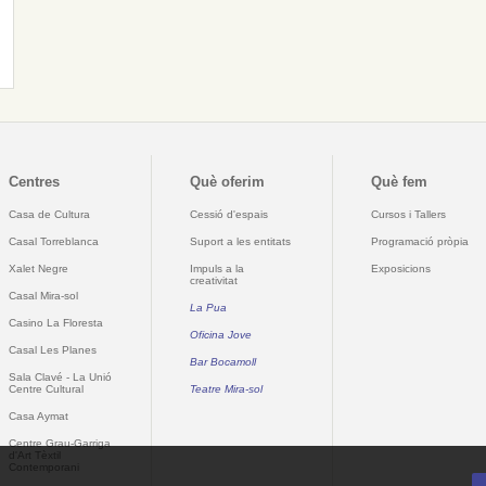
Centres
Què oferim
Què fem
Casa de Cultura
Cessió d'espais
Cursos i Tallers
Casal Torreblanca
Suport a les entitats
Programació pròpia
Xalet Negre
Impuls a la
Exposicions
creativitat
Casal Mira-sol
La Pua
Casino La Floresta
Oficina Jove
Casal Les Planes
Bar Bocamoll
Sala Clavé - La Unió
Centre Cultural
Teatre Mira-sol
Casa Aymat
Centre Grau-Garriga
d'Art Tèxtil
Contemporani