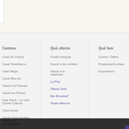
Centres
Què oferim
Què fem
Casa de Cultura
Cessió d'espais
Cursos i Tallers
Casal Torreblanca
Suport a les entitats
Programació pròpia
Xalet Negre
Impuls a la
Exposicions
creativitat
Casal Mira-sol
La Pua
Casino La Floresta
Oficina Jove
Casal Les Planes
Bar Bocamoll
Sala Clavé - La Unió
Centre Cultural
Teatre Mira-sol
Casa Aymat
Centre Grau-Garriga
d'Art Tèxtil
Contemporani