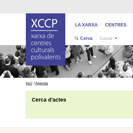
LA XARXA
CENTRES
Cerca
Català
Inici
Agenda
Cerca d'actes