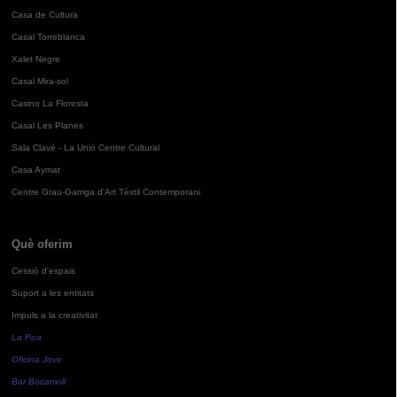
Casa de Cultura
Casal Torreblanca
Xalet Negre
Casal Mira-sol
Casino La Floresta
Casal Les Planes
Sala Clavé - La Unió Centre Cultural
Casa Aymat
Centre Grau-Garriga d'Art Tèxtil Contemporani
Què oferim
Cessió d'espais
Suport a les entitats
Impuls a la creativitat
La Pua
Oficina Jove
Bar Bocamoll