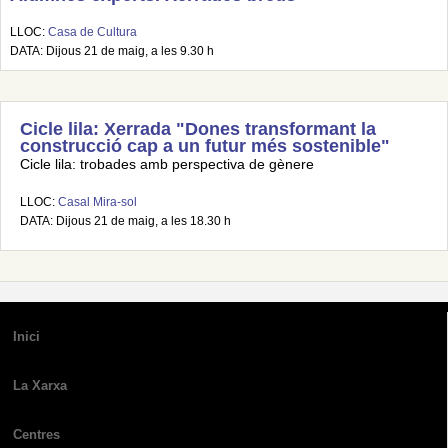
LLOC:
Casa de Cultura
DATA: Dijous 21 de maig, a les 9.30 h
Cicle lila: Xerrada "Dones transformant la
construcció cap a un futur més sostenible"
Cicle lila: trobades amb perspectiva de gènere
LLOC:
Casal Mira-sol
DATA: Dijous 21 de maig, a les 18.30 h
Inici
La Xarxa
Centres