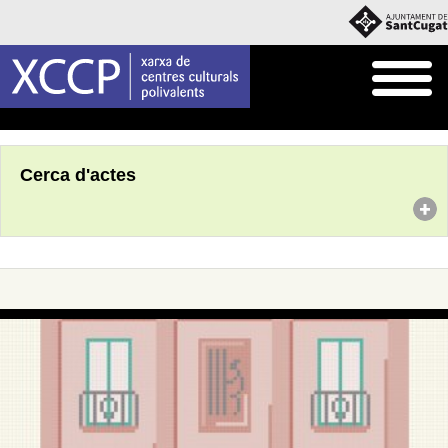
Inici
Agenda
Cerca d'actes