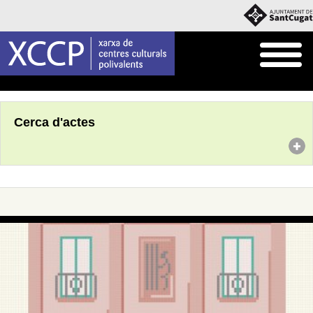
Inici
Agenda
Cerca d'actes