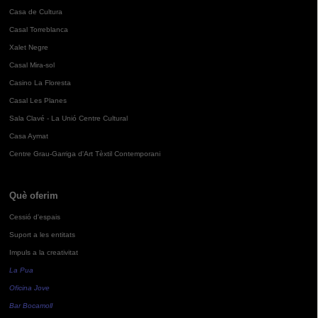
Casa de Cultura
Casal Torreblanca
Xalet Negre
Casal Mira-sol
Casino La Floresta
Casal Les Planes
Sala Clavé - La Unió Centre Cultural
Casa Aymat
Centre Grau-Garriga d'Art Tèxtil Contemporani
Què oferim
Cessió d'espais
Suport a les entitats
Impuls a la creativitat
La Pua
Oficina Jove
Bar Bocamoll