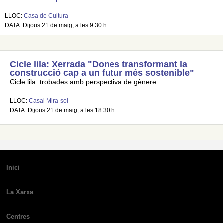
LLOC:
Casa de Cultura
DATA: Dijous 21 de maig, a les 9.30 h
Cicle lila: Xerrada "Dones transformant la
construcció cap a un futur més sostenible"
Cicle lila: trobades amb perspectiva de gènere
LLOC:
Casal Mira-sol
DATA: Dijous 21 de maig, a les 18.30 h
Inici
La Xarxa
Centres