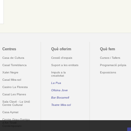
Centres
Què oferim
Què fem
Casa de Cultura
Cessió d'espais
Cursos i Tallers
Casal Torreblanca
Suport a les entitats
Programació pròpia
Xalet Negre
Impuls a la
Exposicions
creativitat
Casal Mira-sol
La Pua
Casino La Floresta
Oficina Jove
Casal Les Planes
Bar Bocamoll
Sala Clavé - La Unió
Centre Cultural
Teatre Mira-sol
Casa Aymat
Centre Grau-Garriga
d'Art Tèxtil
Contemporani