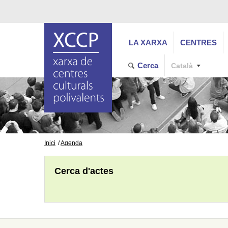
LA XARXA
CENTRES
Cerca
Català
Inici
Agenda
Cerca d'actes