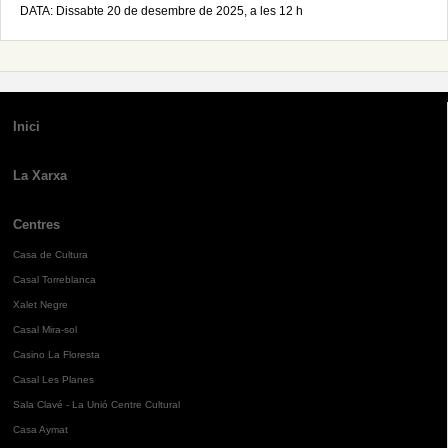
DATA: Dissabte 20 de desembre de 2025, a les 12 h
Inici
La Xarxa
Centres
Casa de Cultura
Casal Torreblanca
Xalet Negre
Casal Mira-sol
Casino La Floresta
Casal Les Planes
Sala Clavé - La Unió Centre Cultural
Casa Aymat