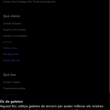
Centre Grau-Garriga d'Art Tèxtil Contemporani
Què oferim
Cessió d'espais
Suport a les entitats
Impuls a la creativitat
La Pua
Oficina Jove
Bar Bocamoll
Teatre Mira-sol
Què fem
Cursos i Tallers
Programació pròpia
Exposicions
Ús de galetes
Aquest lloc utilitza galetes de tercers per poder millorar els nostres
Agenda