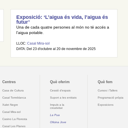
Exposició: ‘L’aigua és vida, l’aigua és
futur’
Una de cada quatre persones al món no té accés a
l’aigua potable.
LLOC:
Casal Mira-sol
DATA: Del 23 d'octubre al 20 de novembre de 2025
Centres
Què oferim
Què fem
Casa de Cultura
Cessió d'espais
Cursos i Tallers
Casal Torreblanca
Suport a les entitats
Programació pròpia
Xalet Negre
Impuls a la
Exposicions
creativitat
Casal Mira-sol
La Pua
Casino La Floresta
Oficina Jove
Casal Les Planes