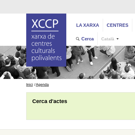
LA XARXA
CENTRES
Cerca
Català
Inici
Agenda
Cerca d'actes