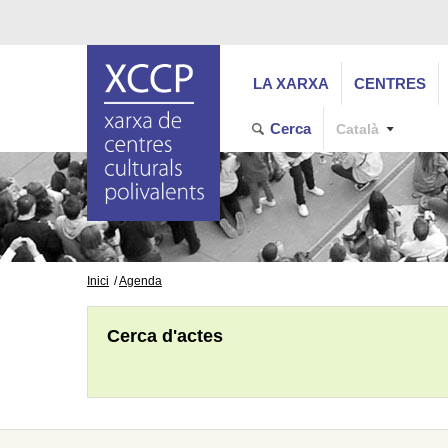
LA XARXA
CENTRES
Cerca
Català
Inici
Agenda
Cerca d'actes