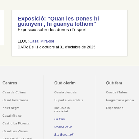
Exposició: "Quan les Dones hi
guanyem , hi guanya tothom"
Exposició sobre les dones i l’esport
LLOC:
Casal Mira-sol
DATA: De l'1 d'octubre al 31 d'octubre de 2025
Centres
Què oferim
Què fem
Casa de Cultura
Cessió d'espais
Cursos i Tallers
Casal Torreblanca
Suport a les entitats
Programació pròpia
Xalet Negre
Impuls a la
Exposicions
creativitat
Casal Mira-sol
La Pua
Casino La Floresta
Oficina Jove
Casal Les Planes
Bar Bocamoll
Sala Clavé - La Unió