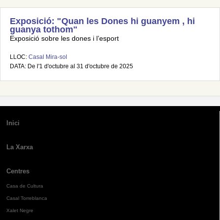
Exposició: "Quan les Dones hi guanyem , hi
guanya tothom"
Exposició sobre les dones i l’esport
LLOC:
Casal Mira-sol
DATA: De l'1 d'octubre al 31 d'octubre de 2025
Inici
La Xarxa
Centres
Casa de Cultura
Casal Torreblanca
Xalet Negre