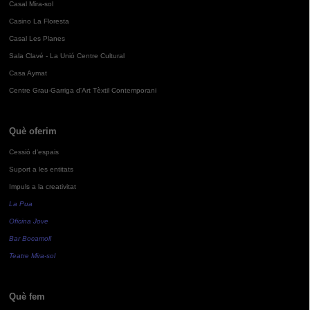
Casal Mira-sol
Casino La Floresta
Casal Les Planes
Sala Clavé - La Unió Centre Cultural
Casa Aymat
Centre Grau-Garriga d'Art Tèxtil Contemporani
Què oferim
Cessió d'espais
Suport a les entitats
Impuls a la creativitat
La Pua
Oficina Jove
Bar Bocamoll
Teatre Mira-sol
Què fem