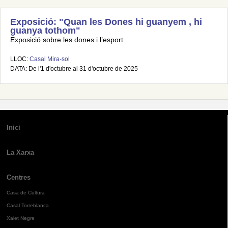
Exposició: "Quan les Dones hi guanyem , hi
guanya tothom"
Exposició sobre les dones i l’esport
LLOC:
Casal Mira-sol
DATA: De l'1 d'octubre al 31 d'octubre de 2025
Inici
La Xarxa
Centres
Casa de Cultura
Casal Torreblanca
Xalet Negre