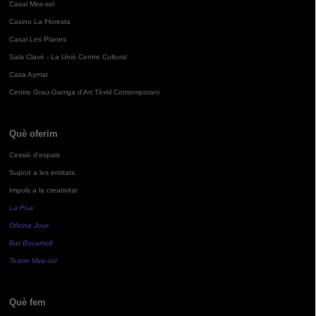
Casal Mira-sol
Casino La Floresta
Casal Les Planes
Sala Clavé - La Unió Centre Cultural
Casa Aymat
Centre Grau-Garriga d'Art Tèxtil Contemporani
Què oferim
Cessió d'espais
Suport a les entitats
Impuls a la creativitat
La Pua
Oficina Jove
Bar Bocamoll
Teatre Mira-sol
Què fem