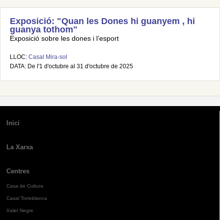
Exposició: "Quan les Dones hi guanyem , hi
guanya tothom"
Exposició sobre les dones i l’esport
LLOC:
Casal Mira-sol
DATA: De l'1 d'octubre al 31 d'octubre de 2025
Inici
La Xarxa
Centres
Casa de Cultura
Casal Torreblanca
Xalet Negre