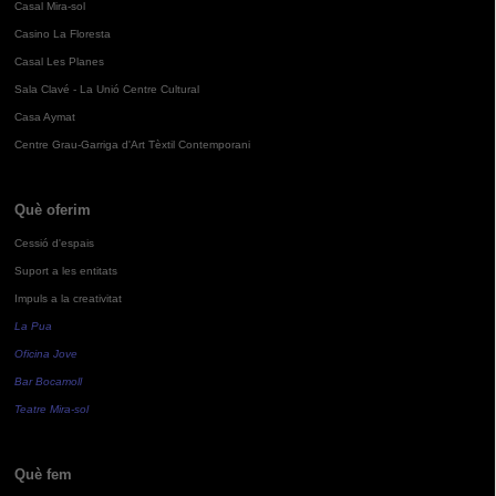
Casal Mira-sol
Casino La Floresta
Casal Les Planes
Sala Clavé - La Unió Centre Cultural
Casa Aymat
Centre Grau-Garriga d'Art Tèxtil Contemporani
Què oferim
Cessió d'espais
Suport a les entitats
Impuls a la creativitat
La Pua
Oficina Jove
Bar Bocamoll
Teatre Mira-sol
Què fem