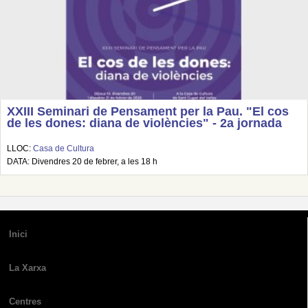
XXIII Seminari de Pensament per la Pau. "El cos
de les dones: diana de violències" - 2a jornada
LLOC:
Casa de Cultura
DATA: Divendres 20 de febrer, a les 18 h
Inici
La Xarxa
Centres