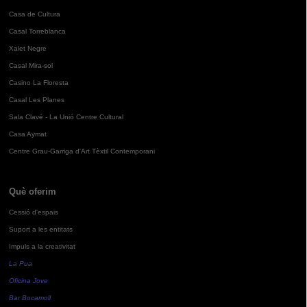
Casa de Cultura
Casal Torreblanca
Xalet Negre
Casal Mira-sol
Casino La Floresta
Casal Les Planes
Sala Clavé - La Unió Centre Cultural
Casa Aymat
Centre Grau-Garriga d'Art Tèxtil Contemporani
Què oferim
Cessió d'espais
Suport a les entitats
Impuls a la creativitat
La Pua
Oficina Jove
Bar Bocamoll