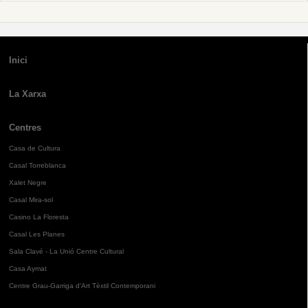
Inici
La Xarxa
Centres
Casa de Cultura
Casal Torreblanca
Xalet Negre
Casal Mira-sol
Casino La Floresta
Casal Les Planes
Sala Clavé - La Unió Centre Cultural
Casa Aymat
Centre Grau-Garriga d'Art Tèxtil Contemporani