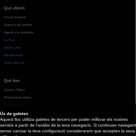
Què oferim
Cessió d'espais
Suport a les entitats
Impuls a la creativitat
La Pua
Oficina Jove
Bar Bocamoll
Teatre Mira-sol
Què fem
Cursos i Tallers
Programació pròpia
Exposicions
Ús de galetes
Aquest lloc utilitza galetes de tercers per poder millorar els nostres
Agenda
serveis a partir de l'anàlisi de la teva navegació. Si continues navegant
sense canviar la teva configuració considerarem que acceptes la seva