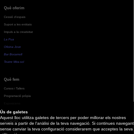
Què oferim
Cessió d'espais
Suport a les entitats
Impuls a la creativitat
La Pua
Oficina Jove
Bar Bocamoll
Teatre Mira-sol
Què fem
Cursos i Tallers
Programació pròpia
Exposicions
Ús de galetes
Aquest lloc utilitza galetes de tercers per poder millorar els nostres
Agenda
serveis a partir de l'anàlisi de la teva navegació. Si continues navegant
sense canviar la teva configuració considerarem que acceptes la seva