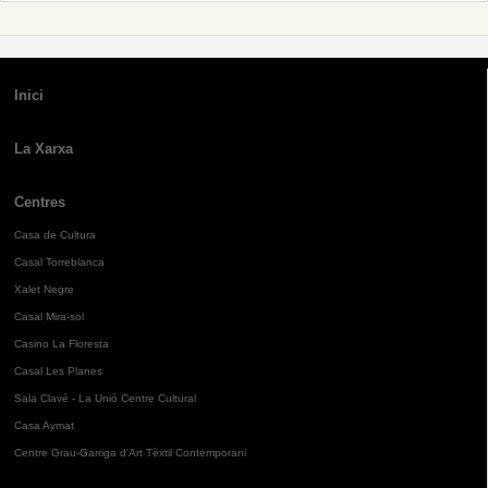
Inici
La Xarxa
Centres
Casa de Cultura
Casal Torreblanca
Xalet Negre
Casal Mira-sol
Casino La Floresta
Casal Les Planes
Sala Clavé - La Unió Centre Cultural
Casa Aymat
Centre Grau-Garriga d'Art Tèxtil Contemporani