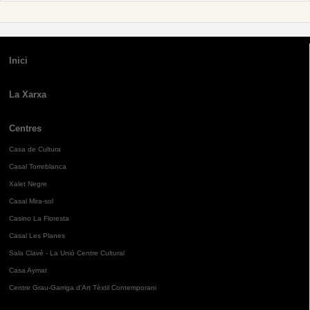
Inici
La Xarxa
Centres
Casa de Cultura
Casal Torreblanca
Xalet Negre
Casal Mira-sol
Casino La Floresta
Casal Les Planes
Sala Clavé - La Unió Centre Cultural
Casa Aymat
Centre Grau-Garriga d'Art Tèxtil Contemporani