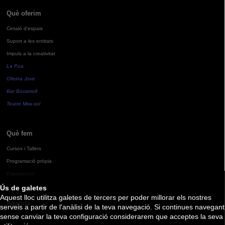
Què oferim
Cessió d'espais
Suport a les entitats
Impuls a la creativitat
La Pua
Oficina Jove
Bar Bocamoll
Teatre Mira-sol
Què fem
Cursos i Tallers
Programació pròpia
Exposicions
Ús de galetes
Aquest lloc utilitza galetes de tercers per poder millorar els nostres
Agenda
serveis a partir de l'anàlisi de la teva navegació. Si continues navegant
sense canviar la teva configuració considerarem que acceptes la seva