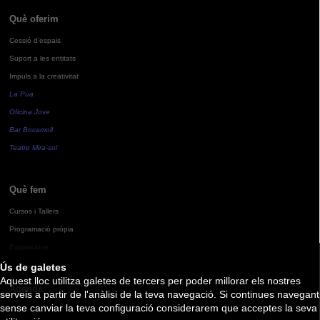
Què oferim
Cessió d'espais
Suport a les entitats
Impuls a la creativitat
La Pua
Oficina Jove
Bar Bocamoll
Teatre Mira-sol
Què fem
Cursos i Tallers
Programació pròpia
Exposicions
Ús de galetes
Aquest lloc utilitza galetes de tercers per poder millorar els nostres
Agenda
serveis a partir de l'anàlisi de la teva navegació. Si continues navegant
sense canviar la teva configuració considerarem que acceptes la seva