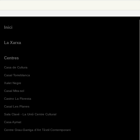
Inici
La Xarxa
Centres
Casa de Cultura
Casal Torreblanca
Xalet Negre
Casal Mira-sol
Casino La Floresta
Casal Les Planes
Sala Clavé - La Unió Centre Cultural
Casa Aymat
Centre Grau-Garriga d'Art Tèxtil Contemporani