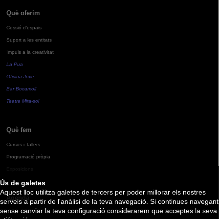
Què oferim
Cessió d'espais
Suport a les entitats
Impuls a la creativitat
La Pua
Oficina Jove
Bar Bocamoll
Teatre Mira-sol
Què fem
Cursos i Tallers
Programació pròpia
Exposicions
Ús de galetes
Aquest lloc utilitza galetes de tercers per poder millorar els nostres
Agenda
serveis a partir de l'anàlisi de la teva navegació. Si continues navegant
sense canviar la teva configuració considerarem que acceptes la seva