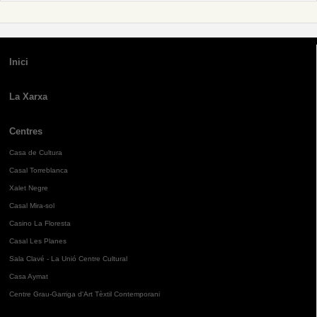
Inici
La Xarxa
Centres
Casa de Cultura
Casal Torreblanca
Xalet Negre
Casal Mira-sol
Casino La Floresta
Casal Les Planes
Sala Clavé - La Unió Centre Cultural
Casa Aymat
Centre Grau-Garriga d'Art Tèxtil Contemporani