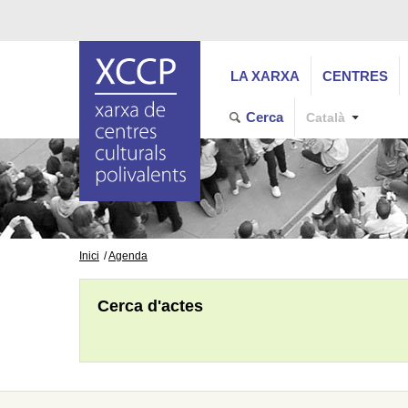
LA XARXA
CENTRES
Cerca
Català
Inici
Agenda
Cerca d'actes