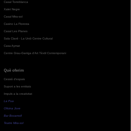
Casal Torreblanca
Xalet Negre
Casal Mira-sol
Casino La Floresta
Casal Les Planes
Sala Clavé - La Unió Centre Cultural
Casa Aymat
Centre Grau-Garriga d'Art Tèxtil Contemporani
Què oferim
Cessió d'espais
Suport a les entitats
Impuls a la creativitat
La Pua
Oficina Jove
Bar Bocamoll
Teatre Mira-sol