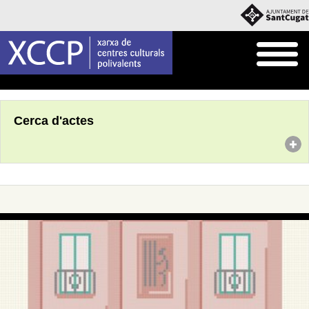
Inici
Agenda
Cerca d'actes