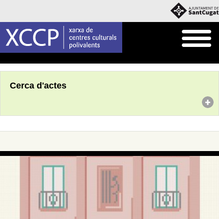
Inici
Agenda
Cerca d'actes