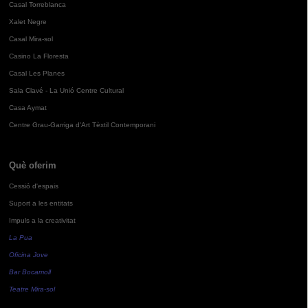
Casal Torreblanca
Xalet Negre
Casal Mira-sol
Casino La Floresta
Casal Les Planes
Sala Clavé - La Unió Centre Cultural
Casa Aymat
Centre Grau-Garriga d'Art Tèxtil Contemporani
Què oferim
Cessió d'espais
Suport a les entitats
Impuls a la creativitat
La Pua
Oficina Jove
Bar Bocamoll
Teatre Mira-sol