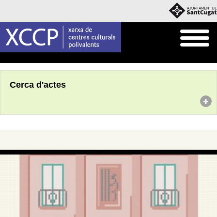
Inici
Agenda
Cerca d'actes