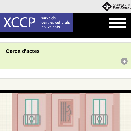
Inici
Agenda
Cerca d'actes