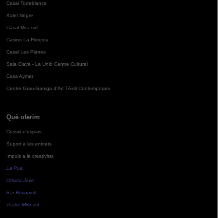
Casal Torreblanca
Xalet Negre
Casal Mira-sol
Casino La Floresta
Casal Les Planes
Sala Clavé - La Unió Centre Cultural
Casa Aymat
Centre Grau-Garriga d'Art Tèxtil Contemporani
Què oferim
Cessió d'espais
Suport a les entitats
Impuls a la creativitat
La Pua
Oficina Jove
Bar Bocamoll
Teatre Mira-sol